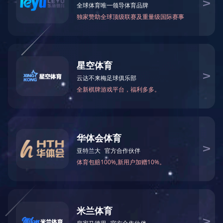
山东
公司简介
发展历程
德慧通团队
荣誉资质
米兰网页版